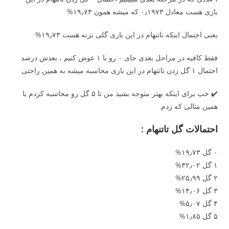
بازی هست معادل ۰٫۱۹۷۳ که میشه همون ۱۹٫۷۳%
یعنی احتمال اینکه تاتنهام در این بازی گلی نزنه هست ۱۹٫۷۳%
فقط کافیه در مراحل بعدی جای ۰ رو با ۱ عوض کنیم ، بعدش درصد
احتمال ۱ گل زدن تاتنهام در این بازی محاسبه میشه به همین راحتی
✔️ خب برای اینکه بهتر متوجه بشید من تا ۵ گل رو محاسبه کردم با
همین مثالی که زدم
احتمالات گل تاتنهام :
۰ گل ۱۹٫۷۳%
۱ گل ۳۲٫۰۲%
۲ گل ۲۵٫۹۹%
۳ گل ۱۴٫۰۶%
۴ گل ۵٫۰۷%
۵ گل ۱٫۸۵%