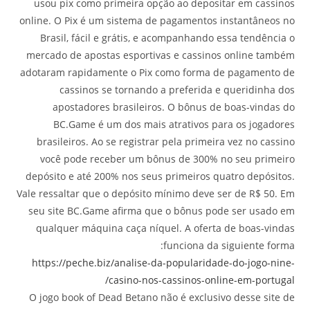
usou pix como primeira opção ao depositar em cassinos
online. O Pix é um sistema de pagamentos instantâneos no
Brasil, fácil e grátis, e acompanhando essa tendência o
mercado de apostas esportivas e cassinos online também
adotaram rapidamente o Pix como forma de pagamento de
cassinos se tornando a preferida e queridinha dos
apostadores brasileiros. O bônus de boas-vindas do
BC.Game é um dos mais atrativos para os jogadores
brasileiros. Ao se registrar pela primeira vez no cassino
você pode receber um bônus de 300% no seu primeiro
depósito e até 200% nos seus primeiros quatro depósitos.
Vale ressaltar que o depósito mínimo deve ser de R$ 50. Em
seu site BC.Game afirma que o bônus pode ser usado em
qualquer máquina caça níquel. A oferta de boas-vindas
funciona da siguiente forma:
https://peche.biz/analise-da-popularidade-do-jogo-nine-
casino-nos-cassinos-online-em-portugal/
O jogo book of Dead Betano não é exclusivo desse site de