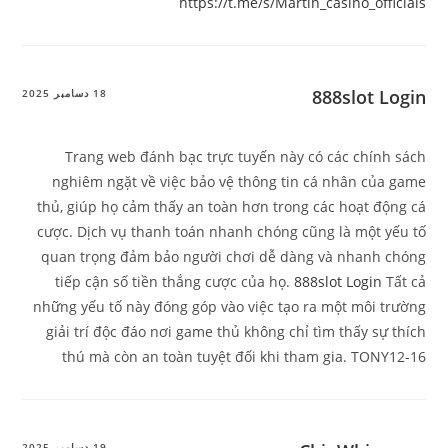
https://t.me/s/Martin_casino_officials
888slot Login
18 دسامبر 2025
Trang web đánh bạc trực tuyến này có các chính sách
nghiêm ngặt về việc bảo vệ thông tin cá nhân của game
thủ, giúp họ cảm thấy an toàn hơn trong các hoạt động cá
cược. Dịch vụ thanh toán nhanh chóng cũng là một yếu tố
quan trọng đảm bảo người chơi dễ dàng và nhanh chóng
tiếp cận số tiền thắng cược của họ.
888slot Login
Tất cả
những yếu tố này đóng góp vào việc tạo ra một môi trường
giải trí độc đáo nơi game thủ không chỉ tìm thấy sự thích
thú mà còn an toàn tuyệt đối khi tham gia. TONY12-16
19 دسامبر 2025