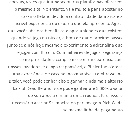
apostas, vistos que inúmeras outras plataformas oferecem
o mesmo slot. No entanto, vale muito a pena apostar no
cassino Betano devido à confiabilidade da marca e à
incrível experiência do usuário que ela apresenta. Agora
que você sabe dos benefícios e oportunidades que existem
quando se joga na Bitsler, é hora de dar o próximo passo.
Junte-se a nós hoje mesmo e experimente a adrenalina que
é jogar com Bitcoin. Com milhares de jogos, segurança
como prioridade e compromisso e transparência com
nossos jogadores e o jogo responsável, a Bitsler lhe oferece
uma experiência de cassino incomparável. Lembre-se: na
Bitsler, você pode sonhar alto e ganhar ainda mais alto! No
Book of Dead Betano, você pode ganhar até 5.000x o valor
de sua aposta em uma única rodada. Para isso, é
necessário acertar 5 símbolos do personagem Rich Wilde
na mesma linha de pagamento.