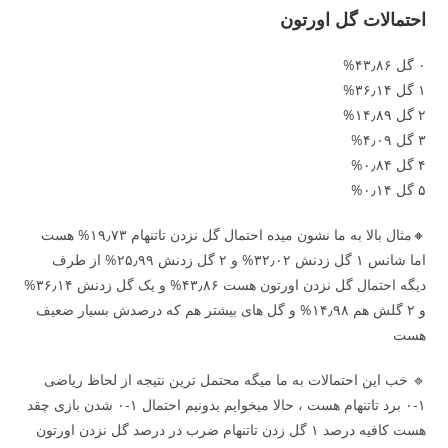
احتمالات گل اورتون
۰ گل ۴۳٫۸۶%
۱ گل ۳۶٫۱۴%
۲ گل ۱۴٫۸۹%
۳ گل ۴٫۰۹%
۴ گل ۰٫۸۴%
۵ گل ۰٫۱۴%
🔸مثال بالا به ما نشون میده احتمال گل نزدن تاتنهام ۱۹٫۷۳% هست
اما شانس ۱ گل زدنش ۳۲٫۰۲% و ۲ گل زدنش ۲۵٫۹۹% از طرف
دیگه احتمال گل نزدن اورتون هست ۴۳٫۸۶% و یک گل زدنش ۳۶٫۱۴%
و ۲ گلش هم ۱۴٫۹۸% و گل های بیشتر هم که درصدش بسیار ضعیف
هست
🔹 خب این احتمالات به ما میگه محتمل ترین نتیجه از لحاظ ریاضی
۱-۰ برد تاتنهام هست ، حالا میخوایم بدونیم احتمال ۱-۰ شدن بازی چقد
هست کافیه درصد ۱ گل زدن تاتنهام ضرب در درصد گل نزدن اورتون