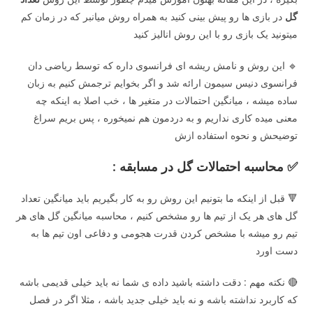
گل
در بازی ها رو پیش بینی کنید به همراه روش میانبر که در زمان کم
میتونید یک بازی رو با این روش انالیز کنید
🔹 این روش و نامش ریشه ای فرانسوی داره که توسط ریاضی دان
فرانسوی دنیس سیمون ارائه شد و اگر بخوایم ترجمش کنیم به زبان
ساده میشه ، میانگین احتمالات در متغیر ها ، خب اصلا به اینکه چه
معنی میده کاری نداریم و به دردمون هم نمیخوره ، پس بریم سراغ
توضیحش و نحوه استفاده ازش
✅
محاسبه احتمالات گل در مسابقه :
🔻 قبل از اینکه ما بتونیم این روش رو به کار بگیریم باید میانگین تعداد
گل های هر یک از تیم ها رو مشخص کنیم ، محاسبه میانگین گل های هر
تیم رو میشه با مشخص کردن قدرت هجومی و دفاعی اون تیم ها به
دست اورد
🔴 نکته مهم : دقت داشته باشید داده ی شما نه باید خیلی قدیمی باشه
که کاربرد نداشته باشه و نه باید خیلی جدید باشه ، مثلا اگر در فصل