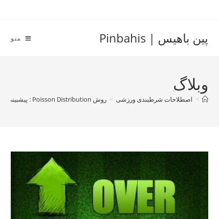
Ski
t
conten
پین باهیس | Pinbahis
منو
وبلاگ
>
اصطلاحات شرطبندی ورزشی
>
روش Poisson Distribution : پیشبینی تعداد گل