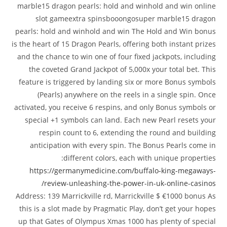
marble15 dragon pearls: hold and winhold and win online
slot gameextra spinsbooongosuper marble15 dragon
pearls: hold and winhold and win The Hold and Win bonus
is the heart of 15 Dragon Pearls, offering both instant prizes
and the chance to win one of four fixed jackpots, including
the coveted Grand Jackpot of 5,000x your total bet. This
feature is triggered by landing six or more Bonus symbols
(Pearls) anywhere on the reels in a single spin. Once
activated, you receive 6 respins, and only Bonus symbols or
special +1 symbols can land. Each new Pearl resets your
respin count to 6, extending the round and building
anticipation with every spin. The Bonus Pearls come in
different colors, each with unique properties:
https://germanymedicine.com/buffalo-king-megaways-
review-unleashing-the-power-in-uk-online-casinos/
Address: 139 Marrickville rd, Marrickville $ €1000 bonus As
this is a slot made by Pragmatic Play, don’t get your hopes
up that Gates of Olympus Xmas 1000 has plenty of special