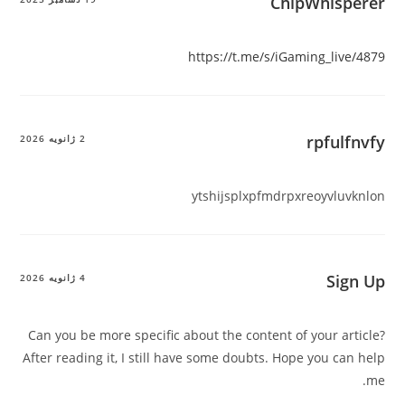
ChipWhisperer
https://t.me/s/iGaming_live/4879
rpfulfnvfy
2 ژانویه 2026
ytshijsplxpfmdrpxreoyvluvknlon
Sign Up
4 ژانویه 2026
Can you be more specific about the content of your article?
After reading it, I still have some doubts. Hope you can help
me.