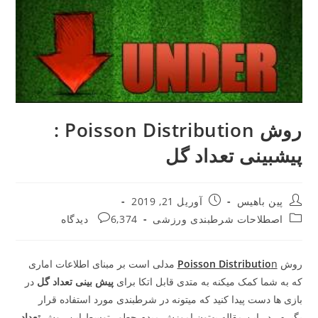
روش Poisson Distribution :
پیشبینی تعداد گل
Post
Post
پین باهیس
آوریل 21, 2019
published:
author:
Post
Post
اصطلاحات شرطبندی ورزشی
6,374 دیدگاه
comments:
category:
روش
n
Poisson Distributio
مدلی است بر مبنای اطلاعات اماری
که به شما کمک میکنه به متدی قابل اتکا برای
پیش بینی تعداد گل
در
بازی ها دست پیدا کنید که میتونه در شرطبندی مورد استفاده قرار
بگیره ، در این مقاله بهتون اموزش میدم چطور توسط این روش
تعداد