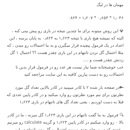
مهمان ها در لیگ
۱٫۰۴۶ * ۰٫۶۵۳ * ۱٫۲۰۷ = ۰۸۲۴
💎 این روش میتونه برای ما چندین نتیجه در بازی رو پیش بینی کنه ،
البته که نمیشه هیچ بازی با نتیجه ۱٫۶۲۳ به ۰٫۸۲۴ به پایان برسه ، این
اعداد در یک فرمول پیچیده قرار میگیرن و به ما احتمالات رو میدن ، که
مثلا احتمال گل نزدن تاتنهام در این بازی چقدر هست ؟؟ احتمال ۱ گل
زدنش چقدر هست و …..
خب خوشبختانه شما نیاز نیست هر عدد رو در فرمول قرار بدین تا
احتمالات رو به دست بیارین کافیه به این سایت مراجعه کنید
🔑در صفحه بار شده ۲ تا کادر میبینید در کادر بالایی تعداد گل مورد
نظرتون برای تیم مورد نظرتون رو وارد میکنید و در کادر پایین عددی که
قبلا به دست اوردیم ، یعنی تعداد گل های تاتنهام در بازی ۱٫۶۲۳
🔍 فرمول به ما گفت تاتنهام در این بازی ۱٫۶۲۳ گل میزنه ، ما در کادر
بالا ۰ رو وارد میکنیم در کادر پایین ۱٫۶۲۳ و گزینه calculate رو میزنیم
، عددی که در مرحله بعدی میبینیم احتمال ۰ گل زدن تاتنهام در این