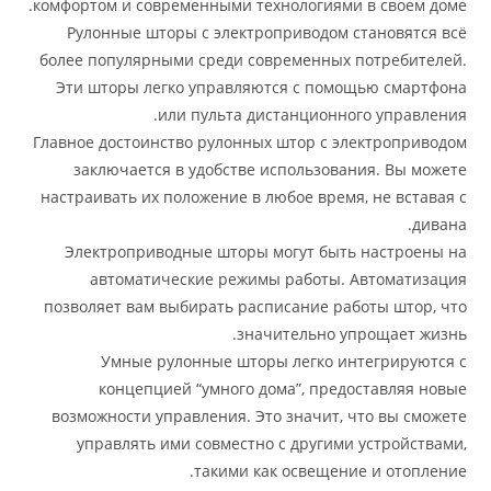
комфортом и современными технологиями в с
Рулонные шторы с электроприводом стан
более популярными среди современных пот
Эти шторы легко управляются с помощью
или пульта дистанционного у
Главное достоинство рулонных штор с элект
заключается в удобстве использования.
настраивать их положение в любое время, не
Электроприводные шторы могут быть на
автоматические режимы работы. Авт
позволяет вам выбирать расписание работы
значительно упрощ
Умные рулонные шторы легко интег
концепцией “умного дома”, предоста
возможности управления. Это значит, что 
управлять ими совместно с другими уст
такими как освещение и 