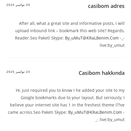
casib
20 نوامبر 2025
After all, what a great site and informative p
upload inbound link – bookmark this web sit
Reader.Seo Paketi Skype:
By_uMuT@KRaLBe
l
Casibom 
23 نوامبر 2025
Hi, just required you to know I he added you
Google bookmarks due to your layout. But s
believe your internet site has 1 in the freshest
came across.Seo Paketi Skype:
By_uMuT@KRaLB
_- 