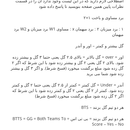
 دارید که در این لیست وجود ندارد آن را در قسمت
همین صفحه بنویسید تا پاسخ داده شود
اخت ۱×۲
۱ : برد میزبان ۲ : برد میهمان x : مساوی W1 برد میزبان و W2 برد
تر – اور و آندر
اور = over = گل بالاتر = بالای ۲.۵ گل یعنی حتما ۳ گل و بیشتر زده
شود. بالای ۲ گل یعنی ۲ گل و بیشتر زده شود با این شرط که اگر ۲
گل زده شود مبلغ برگشت میخورد (فسخ شرط). و اگر ۳ گل و بیشتر
 می برید
آندر = Under = گل کمتر = کمتر از ۲.۵ گل یعنی حتما ۲ گل و کمتر
زده شود. کمتر از ۲ گل یعنی ۲ گل و کمتر زده شود با این شرط که
نند – BTS
هر دو تیم گل بزنند = بی تی اس = BTTS = GG = Both Teams To
Score