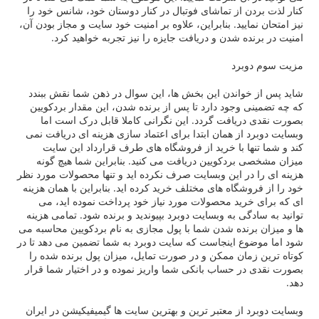
ن از تماشای فوتبال در کنار دوستان خود، شانس خود را
ایید. بنابراین، علاوه بر امنیت خود سایت و مجاز بودن آن،
ه شدن و دریافت جایزه را نیز تجربه خواهید کرد.
برد
واندن این بخش ها، این سوال در ذهن شما نقش ببندد
 وجود دارد تا پس از برنده شدن، این مقدار بردکویین
ریافت گردد. این نگرانی کاملا قابل درک است اما
 از همان ابتدا برای اعتماد سازی هزینه ای دریافت نمی
ها با خرید از فروشگاه های طرف قرارداد این سایت
بردکویین دریافت می کنید. بنابراین شما هیچ گونه
در این وبسایت صرف نکرده اید و تنها محصولات مورد نظر
شگاه های مختلف خرید کرده اید. بنابراین با همان هزینه
رید محصولات مورد نیاز خود پرداخت نموده اید، می
گی به وبسایت دوبرد بپیوندید و برنده شود. تمامی هزینه
رنده شدن شما با پول مجازی به نام بردکویین محاسبه می
ع اینجاست که سایت دوبرد به شما تضمین می دهد تا در
مان ممکن و در صورت تمایل، میزان پول برنده شده را
ر حساب بانکی شما واریز نموده و در اختیار شما قرار
د
از معتبر ترین و بهترین سایت ها گیمیفیکیشن در ایران