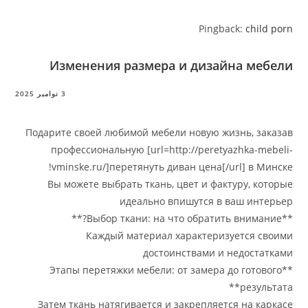
Pingback
Изменения размера и дизайн
3 نوامبر 2025
Подарите своей любимой мебели новую жизн
профессиональную [url=http://peretyaz
vminske.ru/]перетянуть диван цена[/url
Вы можете выбрать ткань, цвет и фактур
идеально впишутся в ва
Каждый материал характеризуе
достоинствами и не
**Этапы перетяжки мебели: от замера до
Затем ткань натягивается и закрепляется 