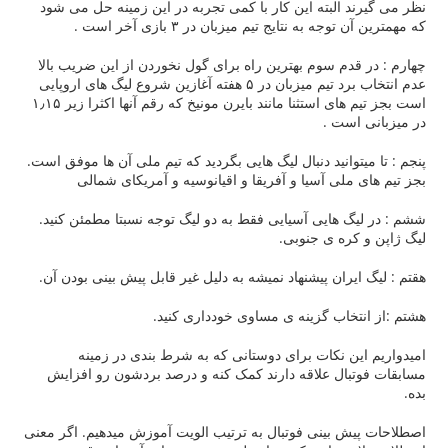
 البته این کار با کمی تجربه در این زمینه حل می شود
 به نتایج تیم میزبان در ۳ بازی آخر است .
دم سوم بهترین راه برای گول نخوردن از این ضریب بالا
عدم انتخاب برد تیم میزبان در ۵ هفته آغازین شروع لیگ های اروپایی
است بجز تیم های استثنا مانند بایرن مونیخ که رقم آنها اکثرا زیر ۱٫۱۵
ست .
وانید دنبال لیگ هایی بگردید که تیم ملی آن ها موفق است.
لی آسیا و آفریقا و اقیانوسیه و آمریکای شمالی
 هایی آسیایی فقط به دو لیگ توجه نسبتا مطمئن کنید.
ره ی جنوبی.
ران پیشنهاد نمیشه به دلیل غیر قابل پیش بینی بودن آن.
خاب گزینه ی مساوی خودداری کنید.
ن نکات برای دوستانی که به شرط بندی در زمینه
ال علاقه دارند کمک کنه و درصد بردشون رو افزایش
 بینی فوتبال به ترتیب الویت آموزش میدهیم. اگر معنی