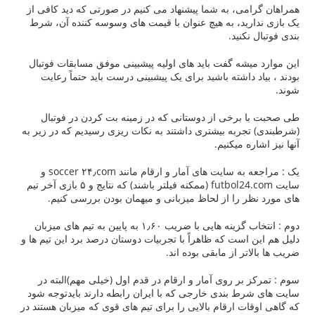
ی، به شما پیشنهاد می کنیم در صورتی که دید کافی از
ید، به هیچ عنوان با قیمت های وسوسه کننده آن، شرط
نید.
شه گفت باید های اولیه پیشبینی موفق مسابقات فوتبال
داشته باشید برای یک پیشبینی درست باید حتماً رعایت
رخی از دوستانی که در زمینه بت کردن در فوتبال
ربه بیشتری داشتند به نکات ریزی رسیدیم که در زیر به
 میکنیم.
یک : مراجعه به سایت های آمار و ارقام مانند soccer ۲۴٫com و
سایت futbol24.com (ممکنه فیلتر باشند) که نتایج و ۵ بازی آخر تیم
 را از لحاظ میزبانی و میهمان بودن بررسی کنیم.
دوم : انتخاب گزینه هایی با ضریب ۱٫۶۰ به پایین به تیم های میزبان
ست که ظاهراً با تجربیات دوستان درصد برد این تیم ها و
ر از مابقی بوده اند.
ر روی آمار و ارقام در قدم اول (خیلی مهم)البته در
 بندی خارجی که با ایران رابطه دارند بایدتوجه شود
 ارقام بالایی را برای تیم های قوی که میزبان هستند در