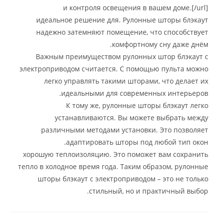
и контроля освещения в вашем д
идеальное решение для. Рулонные што
надежно затемняют помещение, что сп
комфортному сну 
Важным преимуществом рулонных штор
электроприводом считается. С помощью пу
легко управлять такими шторами, что
идеальными для современных и
К тому же, рулонные шторы блэ
устанавливаются. Вы можете выб
различными методами установки. Это
адаптировать шторы под любой
хорошую теплоизоляцию. Это поможет вам
тепло в холодное время года. Таким образом
шторы блэкаут с электроприводом – это
стильный, но и практич