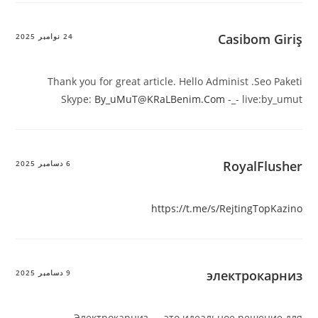
Casi
24 نوامبر 2025
Thank you for great article. Hello Administ
Skype:
By_uMuT@KRaLBenim.Com
-_- l
Roya
6 دسامبر 2025
https://t.me/s/Rejti
элект
9 دسامبر 2025
Электрокарниз — это идеальное р