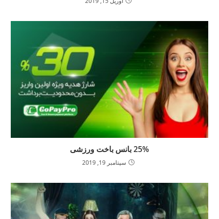
آوریل 15, 2019
25% بانس باخت ورزشی
سپتامبر 19, 2019