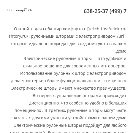
26 آگوست 2025
Откройте для себя мир комфорта с [url=https
shtory.ru/] рулонными шторами с электроприв
которые идеально подходят для создания ую
Электрические рулонные шторы — это
стильное решение для современных и
Использование рулонных штор с элект
делает интерьер более функциональным и э
Электрические шторы имеют множество пр
Во-первых, управление шторами 
дистанционно, что особенно удобно
помещениях . В-третьих, рулонные шторы 
связаны с другими умными устройствами в в
Электрические рулонные шторы подойдут 
типа помещений. Вполне естественно, что т