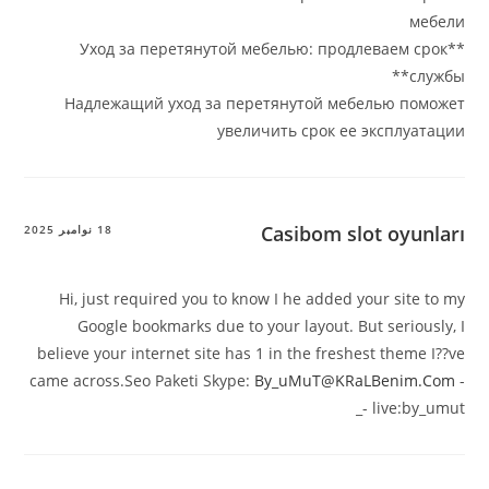
**Уход за перетянутой мебелью: продлев
Надлежащий уход за перетянутой мебел
увеличить срок ее эк
Casibom slot
18 نوامبر 2025
Hi, just required you to know I he added you
Google bookmarks due to your layout. But s
believe your internet site has 1 in the freshest
came across.Seo Paketi Skype:
By_uMuT@KRaLB
_- 