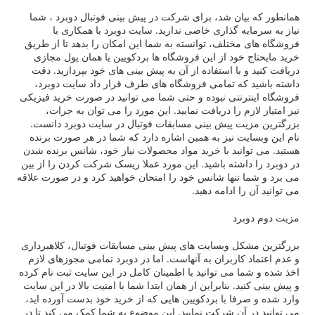
یان شد، برای شرکت در پیش بینی فوتبال دوبرد ، شما
یه گذاری خاصی ندارید. سایت دوبرد با همکاری با
مختلف، توانسته به شما این امکان را بدهد تا از طریق
 خود از این فروشگاه ها بردکویین یا همان پول مجازی
 با استفاده از آن به پیش بینی های خود بپردازید. دقت
که تمامی فروشگاه های طرف قرار داد سایت دوبرد،
رنتی نبوده و حتی شما می توانید در صورت خرید فیزیکی
زم را دریافت نمایید. این مورد را می توان به جرات،
ت پیش بینی مسابقات فوتبال در سایت دوبرد دانست.
یت نیز به همین اشاره دارد که شما در هر صورت برنده
انید با خرید مواد محصولات نیاز خود، شانس برنده شدن
داشته باشید. این مورد عملا ریسک شرکت کردن را از بین
 تنها شانس خود را امتحان خواهید کرد و در صورت علاقه
را ادامه دهید.
برد
ل وبسایت های پیش بینی مسابقات فوتبال، کلاهبرداری
کاربران به آنهاست. اما در دوبرد تمامی مجوزهای لازم
ا می توانید با اطمینان کامل در این سایت ثبت نام کرده
ید. بنابراین از همان ابتدا شما با امنیت بالا در این سایت
رفا با بردکویین هایی که از خرید خود بدست آورده اید،
 آن شرکت نمایید. این موضوع به شما کمک می کند تا در