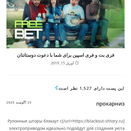
 و فری اسپین برای شما با دعوت دوستانتان
آوریل 15, 2019
1 نظر است
пр
23 آگوست 2025
[url=https://blackout-shtory.ru/]Рулонные шторы блэкаут с
электроприводом идеально подойдут для соз