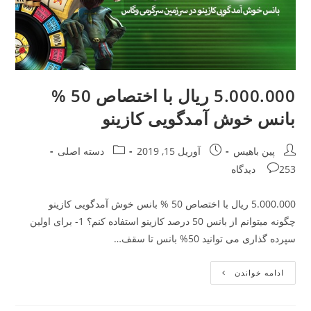
5.000.000 ریال با اختصاص 50 %
بانس خوش آمدگویی کازینو
Post
Post
Post
پین باهیس
آوریل 15, 2019
دسته اصلی
category:
published:
author:
Post
253 دیدگاه
comments:
5.000.000 ریال با اختصاص 50 % بانس خوش آمدگویی کازینو
چگونه میتوانم از بانس 50 درصد کازینو استفاده کنم؟ 1- برای اولین
سپرده گذاری می توانید 50% بانس تا سقف…
5.000.000
ادامه خواندن
ریال
با
اختصاص