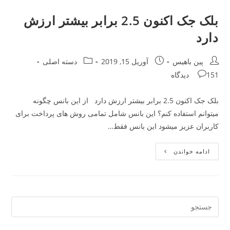
50
%
بانس
بلک جک اکنون 2.5 برابر بیشتر ارزش
خوش
آمدگویی
دارد
کازینو
Post
Post
Post
پین باهیس
آوریل 15, 2019
دسته اصلی
category:
published:
author:
Post
151 دیدگاه
comments:
بلک جک اکنون 2.5 برابر بیشتر ارزش دارد از این بانس چگونه
میتوانم استفاده کنم؟ این بانس شامل تمامی روش های پرداخت برای
کاربران عزیز میشود این بانس فقط…
بلک
ادامه خواندن
جک
اکنون
2.5
برابر
بیشتر
ارزش
دارد